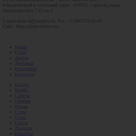
Юридический и почтовый адрес: 410012, Саратов улица
Джержинского 7/11 кв.2
E‑mail: irina-hi@yandex.ru, Тел.: +7 908 555‑16‑43
Сайт: https://pizza-donna.ru.
Меню
О нас
Акции
Доставка
Пиццерии
Контакты
Пицца
Комбо
Салаты
Горячее
Роллы
Суши
Сеты
Соусы
Десерты
Напитки