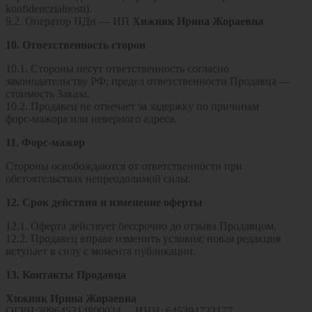
konfidenczialnosti).
9.2. Оператор ПДн — ИП
Хижняк Ирина Жораевна
10. Ответственность сторон
10.1. Стороны несут ответственность согласно
законодательству РФ; предел ответственности Продавца —
стоимость Заказа.
10.2. Продавец не отвечает за задержку по причинам
форс‑мажора или неверного адреса.
11. Форс‑мажор
Стороны освобождаются от ответственности при
обстоятельствах непреодолимой силы.
12. Срок действия и изменение оферты
12.1. Оферта действует бессрочно до отзыва Продавцом.
12.2. Продавец вправе изменить условия; новая редакция
вступает в силу с момента публикации.
13. Контакты Продавца
Хижняк Ирина Жораевна
ОГРН:309645314800034 ИНН: 645394722177