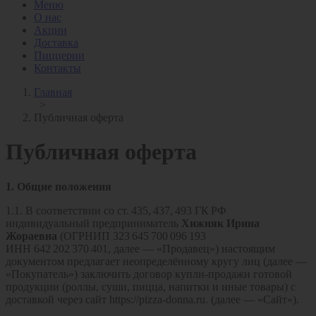
Меню
О нас
Акции
Доставка
Пиццерии
Контакты
Главная
>
Публичная оферта
Публичная оферта
1. Общие положения
1.1. В соответствии со ст. 435, 437, 493 ГК РФ
индивидуальный предприниматель
Хижняк Ирина
Жораевна
(ОГРНИП 323 645 700 096 193
ИНН 642 202 370 401, далее — «Продавец») настоящим
документом предлагает неопределённому кругу лиц (далее —
«Покупатель») заключить договор купли‑продажи готовой
продукции (роллы, суши, пицца, напитки и иные товары) с
доставкой через сайт https://pizza-donna.ru. (далее — «Сайт»).